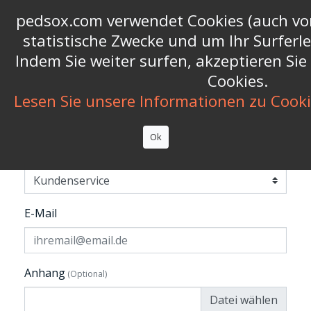
Call us now:
+39 06 9626565
phone
pedsox.com verwendet Cookies (auch von
statistische Zwecke und um Ihr Surferl


shopping_cart
(0)
Indem Sie weiter surfen, akzeptieren Si
Cookies.

Lesen Sie unsere Informationen zu Cook
KONTAKT
Ok
Template
E-Mail
Anhang
(Optional)
Datei wählen