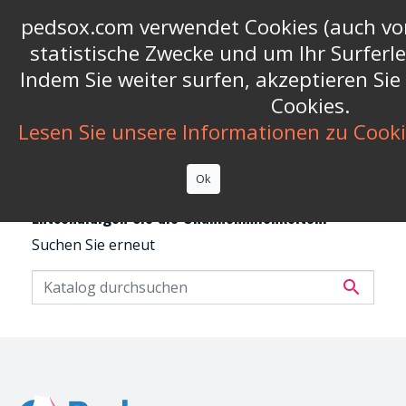
Call us now:
+39 06 9626565
phone
pedsox.com verwendet Cookies (auch von
statistische Zwecke und um Ihr Surferl


shopping_cart
(0)
Indem Sie weiter surfen, akzeptieren Si
Cookies.

Lesen Sie unsere Informationen zu Cook
ANGEBOTE
Ok
Entschuldigen Sie die Unannehmlichkeiten.
Suchen Sie erneut
