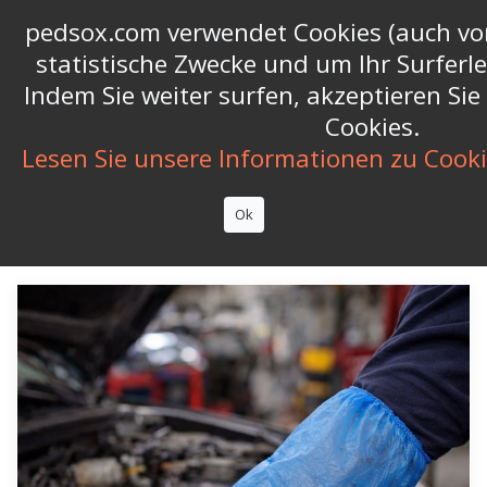
Call us now:
+39 06 9626565
phone
pedsox.com verwendet Cookies (auch von
statistische Zwecke und um Ihr Surferl


shopping_cart
(0)
Indem Sie weiter surfen, akzeptieren Si
Cookies.

Lesen Sie unsere Informationen zu Cook
Filter
Ok
1 - 7 von 7 Artikel(n)