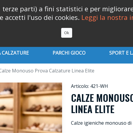
erze parti) a fini statistici e per migliora
accetti l'uso dei cookies.
Leggi la nostra i

Ok
 CALZATURE
PARCHI GIOCO
SPORT E 
Calze Monouso Prova Calzature Linea Elite
Articolo: 421-WH
CALZE MONOUS
LINEA ELITE
Calze igieniche monouso di 