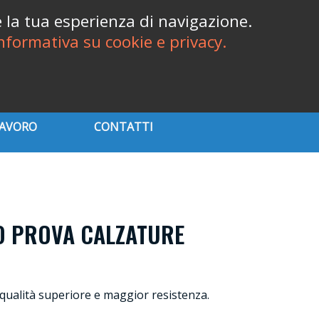
Italiano
re la tua esperienza di navigazione.
nformativa su cookie e privacy.

shopping_cart
Accedi
Carrello
(0)
LAVORO
CONTATTI
O PROVA CALZATURE
qualità superiore e maggior resistenza.