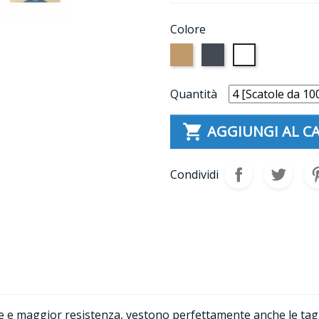
Colore
Nudo
Nero
Bianco
Quantità

AGGIUNGI AL C
Condividi
e e maggior resistenza, vestono perfettamente anche le tagl