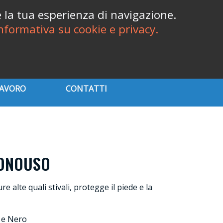
Italiano
re la tua esperienza di navigazione.
nformativa su cookie e privacy.

shopping_cart
Accedi
Carrello
(0)
LAVORO
CONTATTI
ONOUSO
re alte quali stivali, protegge il piede e la
o e Nero