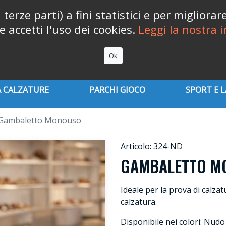
erze parti) a fini statistici e per migliora
accetti l'uso dei cookies.
Leggi la nostra i

Ok
 CALZATURE
PARCHI GIOCO
SPORT E 
Gambaletto Monouso
Articolo: 324-ND
GAMBALETTO M
Ideale per la prova di calzatu
calzatura.
Disponibile nei colori: Nud