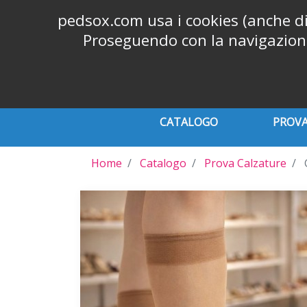
Chiamaci:
+39 06 9626565
phone
pedsox.com usa i cookies (anche di t
Proseguendo con la navigazione 
CATALOGO
PROVA
Home
Catalogo
Prova Calzature