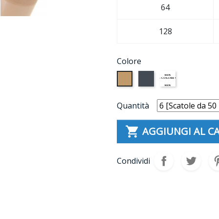
64
128
Colore
Nudo
Nero
Multicolore
Quantità

AGGIUNGI AL C
Condividi