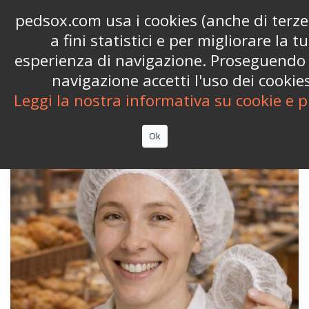
Chiamaci:
+39 06 9626565
phone
pedsox.com usa i cookies (anche di terze
a fini statistici e per migliorare la t


shopping_cart
(0)
esperienza di navigazione. Proseguendo 
navigazione accetti l'uso dei cookies

Leggi la nostra informativa su cookie e p
Ok