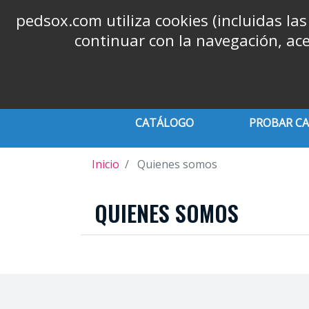
Call us now:
+39 06 9626565
phone
pedsox.com utiliza cookies (incluidas las
continuar con la navegación, ace
CATÁLOGO
PROBAR C
Inicio
Quienes somos
QUIENES SOMOS