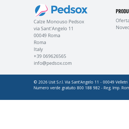
PRODU
Ofert
Calze Monouso Pedsox
Nove
via Sant'Angelo 11
00049 Roma
Roma
Italy
+39 069626565
info@pedsox.com
© 2026 Usit S.r.l. Via Sant'Angelo 11 - 00049 Velletri
Numero verde gratuito 800 188 982 - Reg. Imp. R